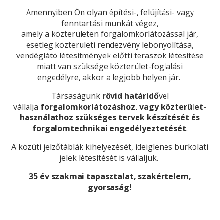
Amennyiben Ön olyan építési-, felújítási- vagy
fenntartási munkát végez,
amely a közterületen forgalomkorlátozással jár,
esetleg közterületi rendezvény lebonyolítása,
vendéglátó létesítmények előtti teraszok létesítése
miatt van szüksége
közterület-foglalási
engedélyre, akkor a legjobb helyen jár.
Társaságunk
rövid határidő
vel
vállalja
forgalomkorlátozáshoz, vagy közterület-
használathoz szükséges tervek készítését és
forgalomtechnikai engedélyeztetését
.
A közúti jelzőtáblák kihelyezését, ideiglenes burkolati
jelek létesítését is vállaljuk.
35 év szakmai tapasztalat, szakértelem,
gyorsaság!